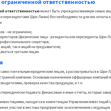
 ограниченной ответственностью
ной ответственностью
может быть учреждена минимум семью акц
и нерезидентами Шри-Ланки) без необходимости для них оплаты ка
м:
ов – не ограничено;
иректоров (физические лица - резиденты или нерезиденты Шри-Ла
профессионального секретаря;
акций, так и акций на предъявителя;
аваться третьим лицам.
я
 самостоятельным юридическим лицом, а рассматриваться в Шри-Л
странной компании. Основным назначением оффшорных компаний я
водителями, проверка качества продукции, и т.п.
 периодически подавать финансовые и иные отчёты, которые заве
 инвестициями, находятся в компетенции Управления инвестиций 
анное участие в местных предприятиях за исключением следующих