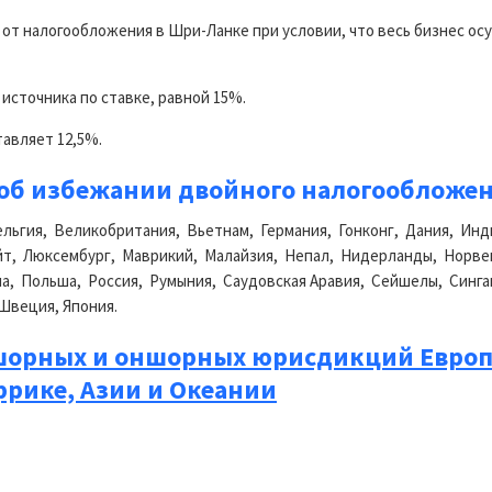
 налогообложения в Шри-Ланке при условии, что весь бизнес ос
источника по ставке, равной 15%.
тавляет 12,5%.
об избежании двойного налогообложе
ельгия, Великобритания, Вьетнам, Германия, Гонконг, Дания, Инд
йт, Люксембург, Маврикий, Малайзия, Непал, Нидерланды, Норве
а, Польша, Россия, Румыния, Саудовская Аравия, Сейшелы, Синг
веция, Япония.
орных и оншорных юрисдикций Европ
фрике, Азии и Океании