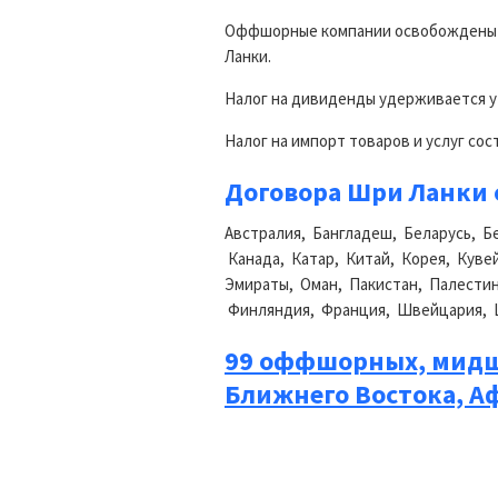
Оффшорные компании освобождены от
Ланки.
Налог на дивиденды удерживается у 
Налог на импорт товаров и услуг сос
Договора Шри Ланки 
Австралия, Бангладеш, Беларусь, Б
Канада, Катар, Китай, Корея, Куве
Эмираты, Оман, Пакистан, Палестин
Финляндия, Франция, Швейцария, Ш
99 оффшорных, мидш
Ближнего Востока, А