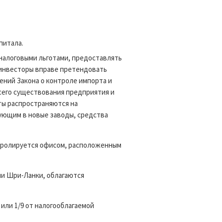
питала.
налоговыми льготами, предоставлять
 инвесторы вправе претендовать
ений Закона о контроле импорта и
сего существования предприятия и
ты распространяются на
ующим в новые заводы, средства
нтролируется офисом, расположенным
ии Шри-Ланки, облагаются
или 1/9 от налогооблагаемой