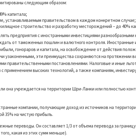
имитированы следующим образом:
49% капитала;
ме, устанавливаемым правительством в каждом конкретном случае;
илищное строительство и разработку месторождений – до 40% ка
лять предприятия с иностранными инвестициями разнообразными 
ождать от таможенных пошлин и валютного контроля. Иностранные
ибыли, гонораров и капитала, на освобождение от действия полож
учи узаконенными, эти преимущества сохраняются на протяжении в
ми правительственными постановлениями. Налоговые и иные льго
с применением высоких технологий, а также компаниям, инвестир
сли она учреждается на территории Шри-Ланки или полностью ко
странные компании, получающие доход из источников на территор
ой 35% на чистую прибыль.
ежные переводы. Он составляет 1/3 от объема перевода за границу 
того, какая из этих сумм меньше).