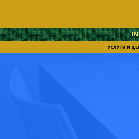
I
УСЛУГИ И Ц