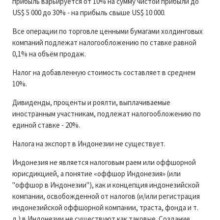
прибыль варьируется от 10% на сумму чистой прибыли до
US$ 5 000 до 30% - на прибыль свыше US$ 10 000.
Все операции по торговле ценными бумагами холдинговых
компаний подлежат налогообложению по ставке равной
0,1% на объём продаж.
Налог на добавленную стоимость составляет в среднем
10%.
Дивиденды, проценты и роялти, выплачиваемые
иностранным участникам, подлежат налогообложению по
единой ставке - 20%.
Налога на экспорт в Индонезии не существует.
Индонезия не является налоговым раем или оффшорной
юрисдикцией, а понятие «оффшор Индонезия» (или
"оффшор в Индонезии"), как и концепция индонезийской
компании, освобожденной от налогов (и/или регистрация
индонезийской оффшорной компании, траста, фонда и т.
д.) в Индонезии не существуют как таковые. Создание