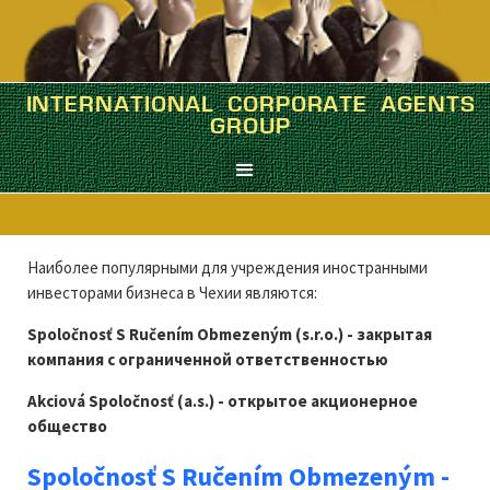
INTERNATIONAL CORPORATE AGENTS
ЧЕХИЯ
GROUP
Краткий корпоративный экскурс
Наиболее популярными для учреждения иностранными
инвесторами бизнеса в Чехии являются:
Spoločnosť S Ručením Obmezeným (s.r.o.) - закрытая
компания с ограниченной ответственностью
Akciová Spoločnosť (a.s.) - открытое акционерное
общество
Spoločnosť S Ručením Obmezeným -